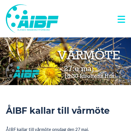
Hoppa
till
huvudinnehåll
ÅIBF kallar till vårmöte
ÅIBF kallar till vårmöte onsdag den 27 maj.