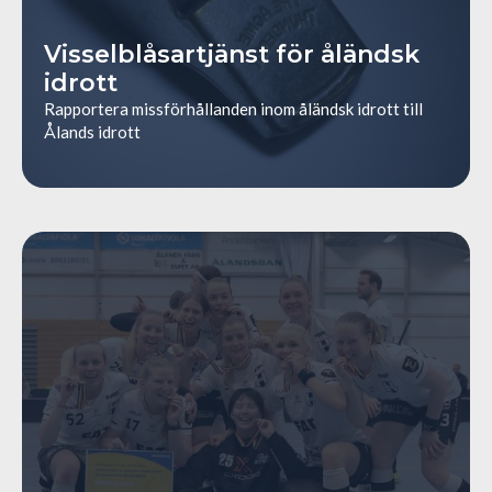
Visselblåsartjänst för åländsk
idrott
Rapportera missförhållanden inom åländsk idrott till
Ålands idrott
/tournament-aland-0