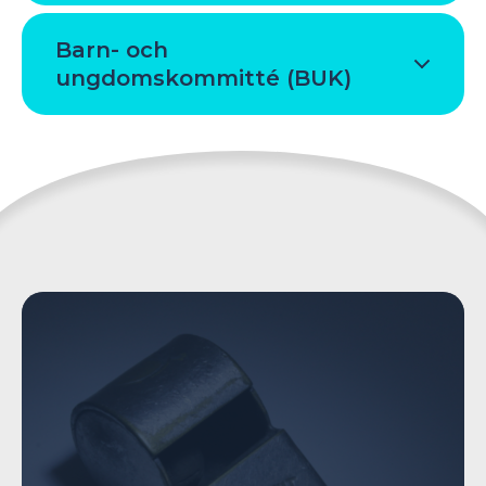
Barn- och
ungdomskommitté (BUK)
https://www.alandsidrott.ax/alands-idrott-arbetar/trygg-
inkluderande-och-jamstalld-idrott/visselblasartjanst-
alandsk-idrott