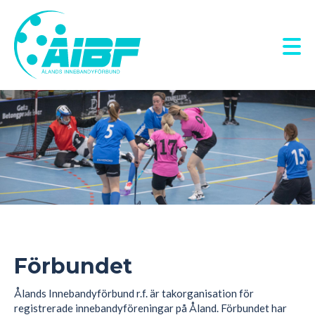
Hoppa
till
huvudinnehåll
Förbundet
Ålands Innebandyförbund r.f. är takorganisation för
registrerade innebandyföreningar på Åland. Förbundet har