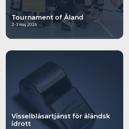
Tournament of Åland
2-3 maj 2026
https://www.alandsidrott.ax/alands-idrott-arbetar/trygg-
inkluderande-och-jamstalld-idrott/visselblasartjanst-
alandsk-idrott
Visselblåsartjänst för åländsk
idrott