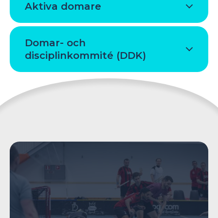
Aktiva domare
Domar- och
disciplinkommité (DDK)
mailto:innebandy@idrott.ax