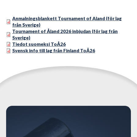
Anmalningsblankett Tournament of Aland (för lag
från Sverige)
Tournament of Åland 2026 inbjudan (för lag från
Sverige)
Tiedot suomeksi ToÅ26
Svensk info till lag från Finland ToÅ26
https://www.alandsidrott.ax/alands-idrott-arbetar/trygg-
inkluderande-och-jamstalld-idrott/visselblasartjanst-
alandsk-idrott