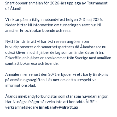
Snart öppnar anmälan för 2026-års upplaga av Tournament
of Åland!
Vi siktar på en riktig innebandyfest helgen 2-3 maj 2026.
Nedan hittar Ni information om turneringen samt hur Ni
anmäler Er och bokar boende och resa.
Nytt för i år är att vi har två researrangörer som
huvudsponsorer och samarbetspartners då Ålandsresor nu
också kliver in och hjälper de lag som anländer österifrån.
Eckerölinjen hjälper er som kommer från Sverige med anmälan
samt att boka resa och boende.
Anmäler ni er senast den 30/1 erbjuder vi ett Early Bird-pris
på anmälningsavgiften. Läs mer om detta i respektive
informationsblad.
Ålands innebandyförbund står som står som huvudarrangör.
Har Ni några frågor så tveka inte att kontakta ÅIBF:s
verksamhetsledare
innebandy@idrott.ax