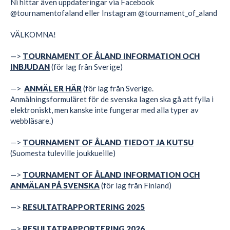
Ni hittar även uppdateringar via Facebook
@tournamentofaland eller Instagram @tournament_of_aland
VÄLKOMNA!
—>
TOURNAMENT OF ÅLAND INFORMATION OCH
INBJUDAN
(för lag från Sverige)
—>
ANMÄL ER HÄR
(för lag från Sverige.
Anmälningsformuläret för de svenska lagen ska gå att fylla i
elektroniskt, men kanske inte fungerar med alla typer av
webbläsare.)
—>
TOURNAMENT OF ÅLAND
TIEDOT JA KUTSU
(Suomesta tuleville joukkueille)
—>
TOURNAMENT OF ÅLAND INFORMATION OCH
ANMÄLAN PÅ SVENSKA
(för lag från Finland)
—>
RESULTATRAPPORTERING 2025
—>
RESULTATRAPPORTERING 2026