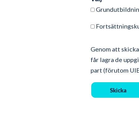
Grundutbildni
Fortsättningsk
Genom att skicka
får lagra de uppg
part (förutom UIB