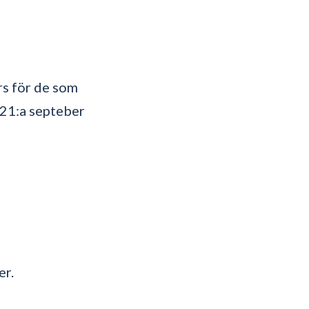
rs för de som
 21:a septeber
er.