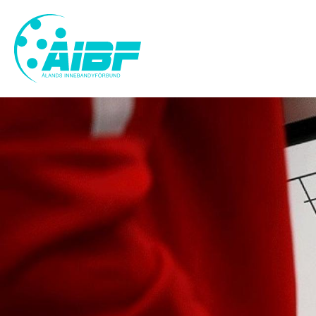
Hoppa
till
huvudinnehåll