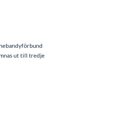
innebandyförbund
nas ut till tredje