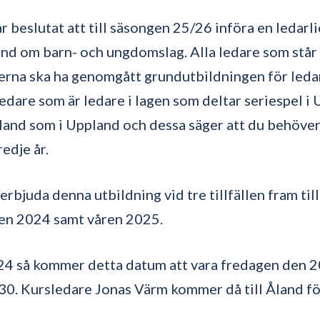
r beslutat att till säsongen 25/26 införa en ledarl
nd om barn- och ungdomslag. Alla ledare som står 
erna ska ha genomgått grundutbildningen för led
 ledare som är ledare i lagen som deltar seriespel 
Åland som i Uppland och dessa säger att du behöve
redje år.
rbjuda denna utbildning vid tre tillfällen fram til
en 2024 samt våren 2025.
4 så kommer detta datum att vara fredagen den 
0. Kursledare Jonas Värm kommer då till Åland för 