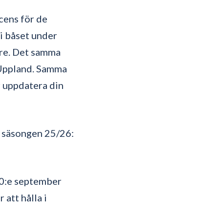
icens för de
i båset under
are. Det samma
i Uppland. Samma
r uppdatera din
l säsongen 25/26:
20:e september
att hålla i