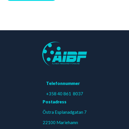
Telefonnummer
+358 40 861 8037
Postadress
Östra Esplanadgatan 7
22100 Mariehamn