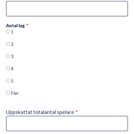
Antal lag
1
2
3
4
5
Fler
Uppskattat totalantal spelare