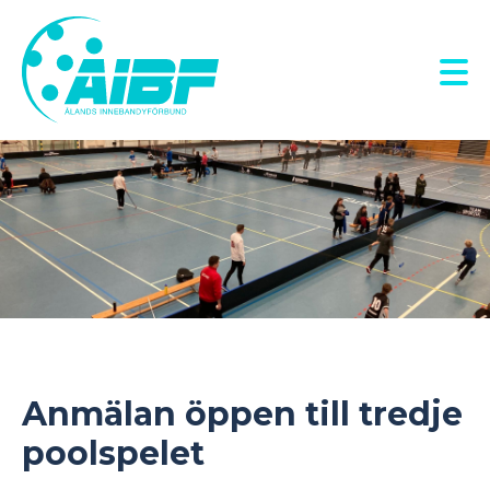
Hoppa
till
huvudinnehåll
Anmälan öppen till tredje
poolspelet